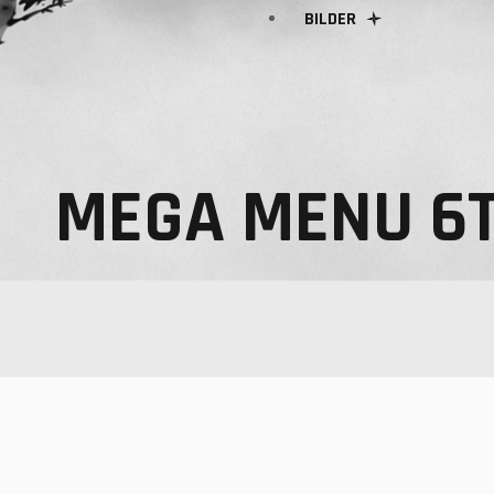
BILDER
TEAKWON DO WÖRTERBUCH
AKTUELLES
MEGA MENU 6
GEBURTSTAG
TK-TRAINING
SELBSTVERTEIDIGUNG