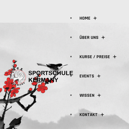
HOME
ÜBER UNS
KURSE / PREISE
ÜBER UNS
EVENTS
TEAM
KURSGEBÜHREN
WISSEN
KURSPLAN
KONTAKT
VERTRÄGE
FAQ