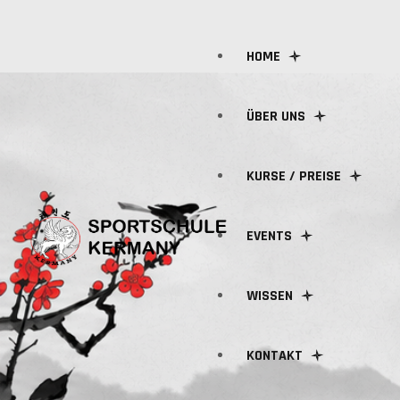
HOME
ÜBER UNS
KURSE / PREISE
ÜBER UNS
EVENTS
TEAM
KURSGEBÜHREN
WISSEN
KURSPLAN
KONTAKT
VERTRÄGE
FAQ