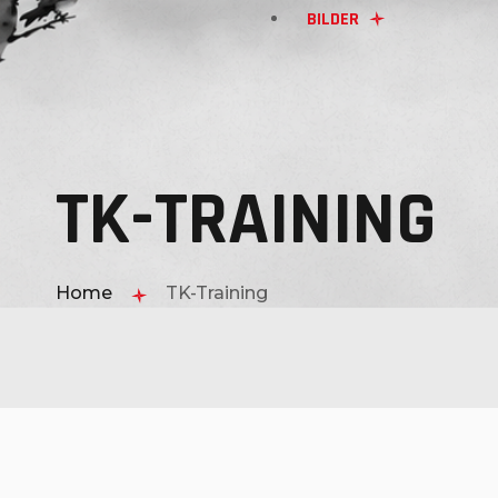
BILDER
TEAKWON DO WÖRTERBUCH
AKTUELLES
TK-TRAINING
GEBURTSTAG
TK-TRAINING
Home
TK-Training
SELBSTVERTEIDIGUNG