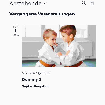
VERANS
VER
Anstehende
SUCHE
LISTE
ANS
Datum
SUCHE
Vergangene Veranstaltungen
wählen.
NAV
UND
MAI
ANSICH
1
2023
NAVIGAT
Mai 1, 2023 @ 06:30
Dummy 2
Sophie Kingston